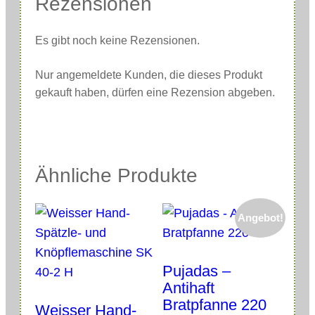
Rezensionen
M
e
Es gibt noch keine Rezensionen.
n
Nur angemeldete Kunden, die dieses Produkt
g
gekauft haben, dürfen eine Rezension abgeben.
e
Ähnliche Produkte
Angebot!
Pujadas –
Antihaft
Bratpfanne 220
Weisser Hand-