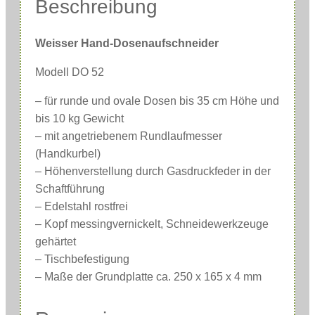
Beschreibung
d
D
Weisser Hand-Dosenaufschneider
o
Modell DO 52
s
e
– für runde und ovale Dosen bis 35 cm Höhe und
n
bis 10 kg Gewicht
ö
– mit angetriebenem Rundlaufmesser
(Handkurbel)
f
– Höhenverstellung durch Gasdruckfeder in der
f
Schaftführung
n
– Edelstahl rostfrei
e
– Kopf messingvernickelt, Schneidewerkzeuge
r
gehärtet
D
– Tischbefestigung
O
– Maße der Grundplatte ca. 250 x 165 x 4 mm
5
2