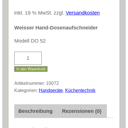
inkl. 19 % MwSt.
zzgl.
Versandkosten
Weisser Hand-Dosenaufschneider
Modell DO 52
W
e
In den Warenkorb
i
s
Artikelnummer:
10072
s
Kategorien:
Handgeräte
,
Küchentechnik
e
r
Beschreibung
Rezensionen (0)
H
a
n