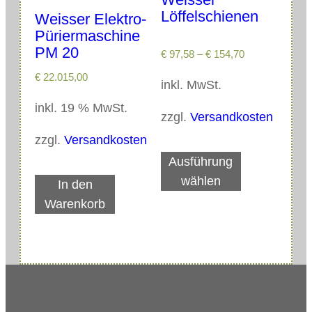
s
€
Löffelschienen
Weisser Elektro-
w
Püriermaschine
a
3
PM 20
r
1
€
97,58
–
€
154,70
:
,
€
22.015,00
inkl. MwSt.
€
0
0
inkl. 19 % MwSt.
zzgl.
Versandkosten
4
.
4
zzgl.
Versandkosten
D
,
Ausführung
i
7
wählen
In den
e
5
Warenkorb
s
e
s
P
r
o