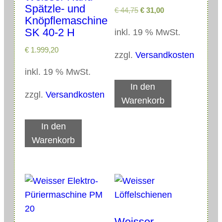
Spätzle- und
U
A
€
44,75
€
31,00
Knöpflemaschine
r
k
SK 40-2 H
inkl. 19 % MwSt.
s
t
p
u
€
1.999,20
zzgl.
Versandkosten
r
e
ü
l
inkl. 19 % MwSt.
n
l
In den
g
e
zzgl.
Versandkosten
Warenkorb
l
r
i
P
In den
c
r
Warenkorb
h
e
e
i
r
s
P
i
r
s
e
t
i
:
Weisser