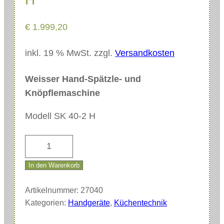
€
1.999,20
inkl. 19 % MwSt.
zzgl.
Versandkosten
Weisser Hand-Spätzle- und
Knöpflemaschine
Modell SK 40-2 H
W
e
In den Warenkorb
i
s
Artikelnummer:
27040
s
Kategorien:
Handgeräte
,
Küchentechnik
e