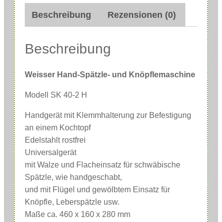
r
Beschreibung
Rezensionen (0)
H
a
n
Beschreibung
d
-
Weisser Hand-Spätzle- und Knöpflemaschine
S
Modell SK 40-2 H
p
ä
Handgerät mit Klemmhalterung zur Befestigung
t
an einem Kochtopf
z
Edelstahlt rostfrei
Universalgerät
l
mit Walze und Flacheinsatz für schwäbische
e
Spätzle, wie handgeschabt,
-
und mit Flügel und gewölbtem Einsatz für
u
Knöpfle, Leberspätzle usw.
n
Maße ca. 460 x 160 x 280 mm