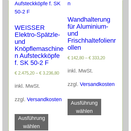
k
t
Wandhalterung
w
für Aluminium-
WEISSER
e
und
Elektro-Spätzle-
i
Frischhaltefolienr
und
ollen
s
Knöpflemaschine
n Aufsteckköpfe
t
€
142,80
–
€
333,20
f. SK 50-2 F
m
inkl. MwSt.
e
€
2.475,20
–
€
3.236,80
h
zzgl.
Versandkosten
inkl. MwSt.
r
e
D
zzgl.
Versandkosten
Ausführung
r
i
wählen
D
e
e
Ausführung
i
V
s
wählen
e
a
e