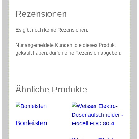
d
K
Rezensionen
n
ö
Es gibt noch keine Rezensionen.
p
f
Nur angemeldete Kunden, die dieses Produkt
l
gekauft haben, dürfen eine Rezension abgeben.
e
m
a
Ähnliche Produkte
s
c
h
i
Bonleisten
n
e