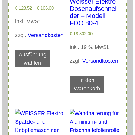
Weisser Elektro-
S
Dosenaufschnei
€
128,52
–
€
166,60
K
der – Modell
4
inkl. MwSt.
FDO 80-4
0
€
18.802,00
-
zzgl.
Versandkosten
2
inkl. 19 % MwSt.
D
H
Ausführung
i
M
zzgl.
Versandkosten
wählen
e
e
s
n
In den
e
g
Warenkorb
s
e
P
r
o
d
u