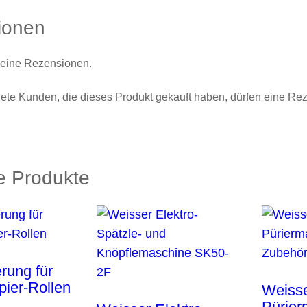
t
ionen
p
f
keine Rezensionen.
a
n
te Kunden, die dieses Produkt gekauft haben, dürfen eine Re
n
e
2
2
e Produkte
0
M
e
n
g
rung für
e
ier-Rollen
Weisse
Pürie