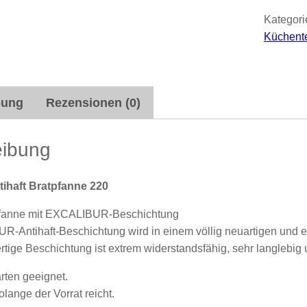
a
Kategori
d
Küchent
a
s
–
bung
Rezensionen (0)
A
n
t
eibung
i
h
tihaft Bratpfanne 220
a
tpfanne mit EXCALIBUR-Beschichtung
f
-Antihaft-Beschichtung wird in einem völlig neuartigen und e
t
tige Beschichtung ist extrem widerstandsfähig, sehr langlebig u
B
rten geeignet.
r
lange der Vorrat reicht.
a