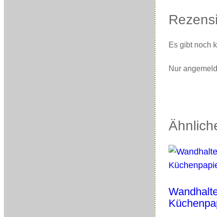
Rezens
Es gibt noch 
Nur angemelde
Ähnlich
Wandhalte
Küchenpap