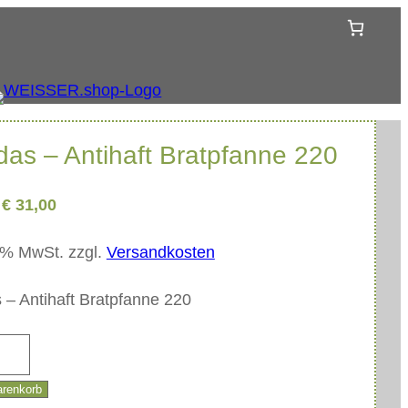
das – Antihaft Bratpfanne 220
U
A
€
31,00
r
k
9 % MwSt.
zzgl.
Versandkosten
s
t
p
u
 – Antihaft Bratpfanne 220
r
e
ü
l
n
l
g
e
arenkorb