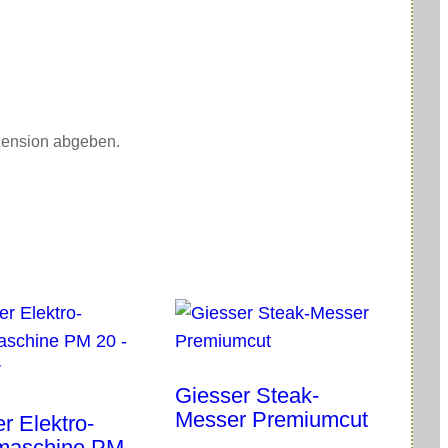
0
4
.
4
,
7
5
zension abgeben.
Giesser Steak-
Messer Premiumcut
r Elektro-
rmaschine PM