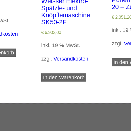
Weisser Elektro-
20 – Z
Spätzle- und
Knöpflemaschine
€
2.951,2
MwSt.
SK50-2F
inkl. 1
€
6.902,00
dkosten
zzgl.
Ve
inkl. 19 % MwSt.
enkorb
zzgl.
Versandkosten
In den
In den Warenkorb