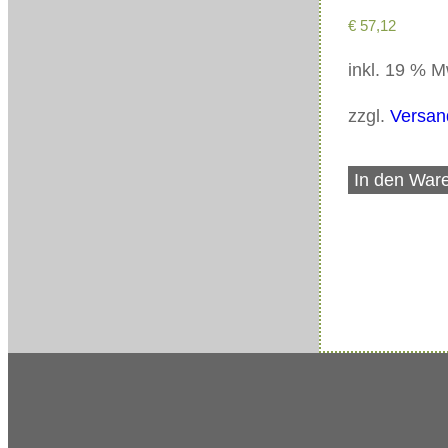
€
57,12
inkl. 19 % 
zzgl.
Versan
In den War