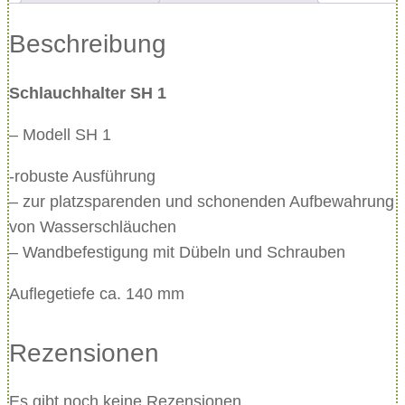
c
Beschreibung
h
l
Schlauchhalter SH 1
a
u
– Modell SH 1
c
h
-robuste Ausführung
h
– zur platzsparenden und schonenden Aufbewahrung
a
von Wasserschläuchen
l
– Wandbefestigung mit Dübeln und Schrauben
t
Auflegetiefe ca. 140 mm
e
r
Rezensionen
M
e
n
Es gibt noch keine Rezensionen.