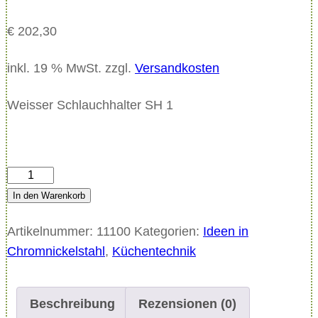
€
202,30
inkl. 19 % MwSt.
zzgl.
Versandkosten
Weisser Schlauchhalter SH 1
W
e
In den Warenkorb
i
Artikelnummer:
11100
Kategorien:
Ideen in
s
Chromnickelstahl
,
Küchentechnik
s
e
r
Beschreibung
Rezensionen (0)
S