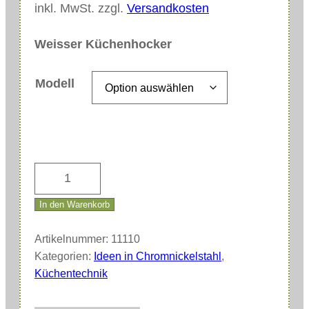
inkl. MwSt.
zzgl.
Versandkosten
Weisser Küchenhocker
Modell
W
e
In den Warenkorb
i
s
Artikelnummer:
11110
s
Kategorien:
Ideen in Chromnickelstahl
,
e
Küchentechnik
r
K