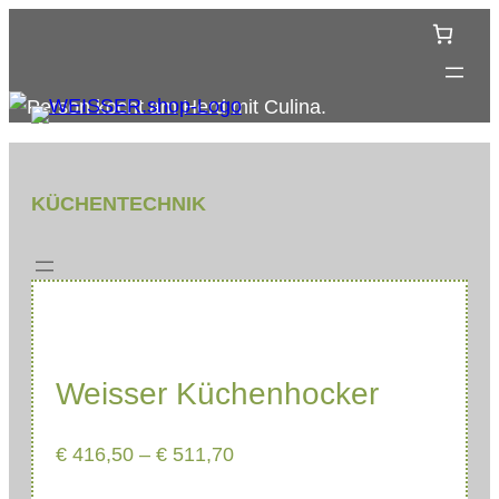
Zum
Inhalt
springen
KÜCHENTECHNIK
Weisser Küchenhocker
€
416,50
–
€
511,70