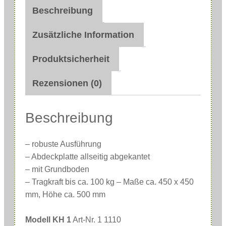
Beschreibung
ü
c
Zusätzliche Information
h
e
Produktsicherheit
n
Rezensionen (0)
h
o
c
Beschreibung
k
e
– robuste Ausführung
r
– Abdeckplatte allseitig abgekantet
M
– mit Grundboden
e
– Tragkraft bis ca. 100 kg – Maße ca. 450 x 450
mm, Höhe ca. 500 mm
n
g
Modell KH 1
Art-Nr. 1 1110
e