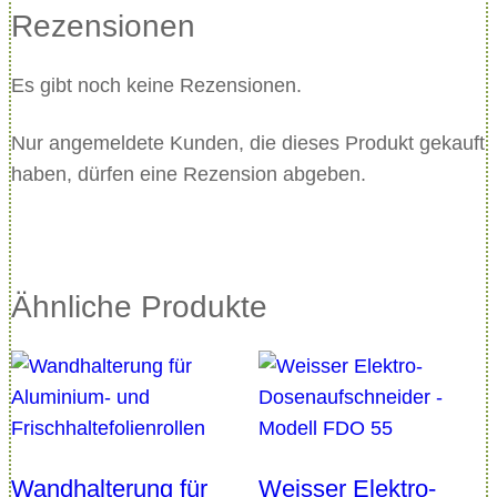
n
Rezensionen
p
a
Es gibt noch keine Rezensionen.
p
i
Nur angemeldete Kunden, die dieses Produkt gekauft
e
haben, dürfen eine Rezension abgeben.
r
-
R
o
Ähnliche Produkte
l
l
e
n
M
e
Wandhalterung für
Weisser Elektro-