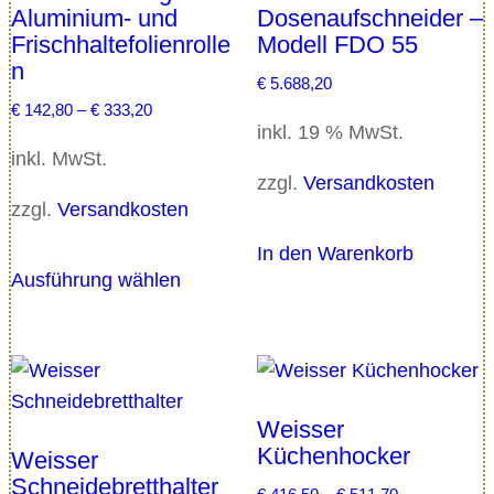
n
Aluminium- und
Dosenaufschneider –
g
Frischhaltefolienrolle
Modell FDO 55
n
e
€
5.688,20
€
142,80
–
€
333,20
inkl. 19 % MwSt.
inkl. MwSt.
zzgl.
Versandkosten
zzgl.
Versandkosten
In den Warenkorb
D
Ausführung wählen
i
e
s
e
s
Weisser
P
Küchenhocker
Weisser
r
Schneidebretthalter