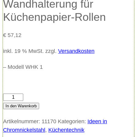
Wandhalterung für
Küchenpapier-Rollen
€
57,12
inkl. 19 % MwSt.
zzgl.
Versandkosten
– Modell WHK 1
W
a
In den Warenkorb
n
Artikelnummer:
11170
Kategorien:
Ideen in
d
Chromnickelstahl
,
Küchentechnik
h