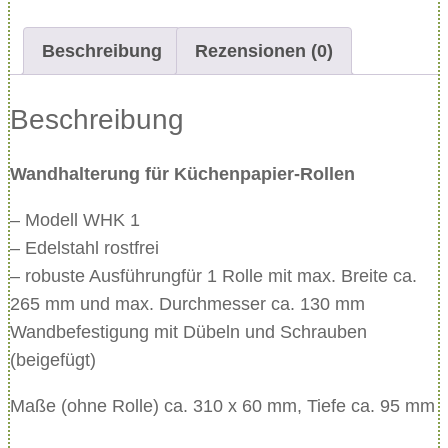
a
l
Beschreibung
Rezensionen (0)
t
e
Beschreibung
r
u
Wandhalterung für Küchenpapier-Rollen
n
g
– Modell WHK 1
f
– Edelstahl rostfrei
ü
– robuste Ausführungfür 1 Rolle mit max. Breite ca.
r
265 mm und max. Durchmesser ca. 130 mm
K
Wandbefestigung mit Dübeln und Schrauben
ü
(beigefügt)
c
h
Maße (ohne Rolle) ca. 310 x 60 mm, Tiefe ca. 95 mm
e