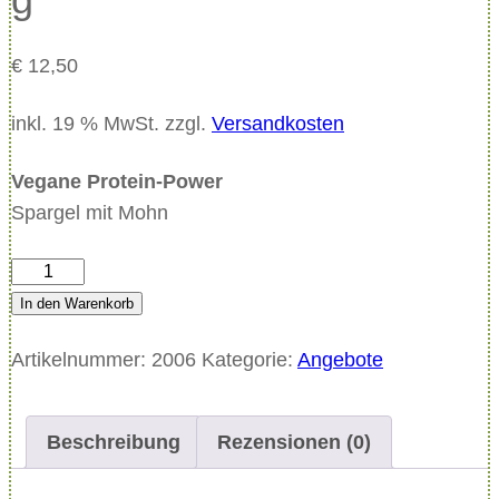
€
12,50
inkl. 19 % MwSt.
zzgl.
Versandkosten
Vegane Protein-Power
Spargel mit Mohn
S
p
In den Warenkorb
a
Artikelnummer:
2006
Kategorie:
Angebote
r
g
e
Beschreibung
Rezensionen (0)
l
m