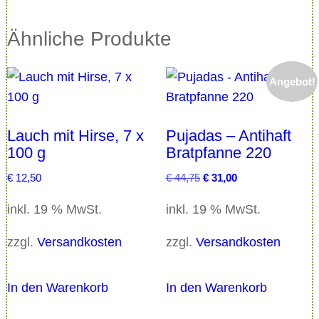
Ähnliche Produkte
Angebot!
Lauch mit Hirse, 7 x
Pujadas – Antihaft
100 g
Bratpfanne 220
U
A
€
12,50
€
44,75
€
31,00
r
k
inkl. 19 % MwSt.
inkl. 19 % MwSt.
s
t
p
u
zzgl.
Versandkosten
zzgl.
Versandkosten
r
e
ü
l
n
l
In den Warenkorb
In den Warenkorb
g
e
l
r