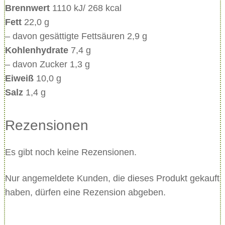
Brennwert
1110 kJ/ 268 kcal
g
Fett
22,0 g
e
– davon gesättigte Fettsäuren 2,9 g
Kohlenhydrate
7,4 g
– davon Zucker 1,3 g
Eiweiß
10,0 g
Salz
1,4 g
Rezensionen
Es gibt noch keine Rezensionen.
Nur angemeldete Kunden, die dieses Produkt gekauft
haben, dürfen eine Rezension abgeben.