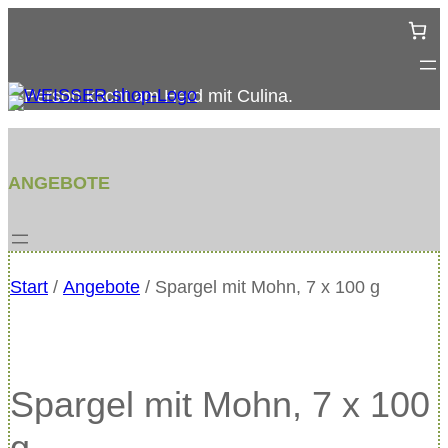
Zum
Inhalt
springen
ANGEBOTE
Start
/
Angebote
/ Spargel mit Mohn, 7 x 100 g
Spargel mit Mohn, 7 x 100
g