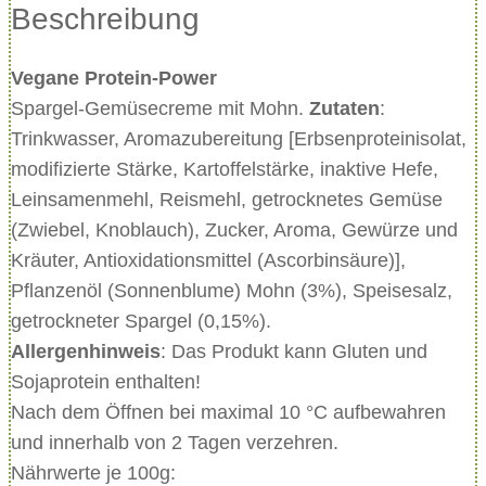
Beschreibung
i
t
Vegane Protein-Power
M
Spargel-Gemüsecreme mit Mohn.
Zutaten
:
o
Trinkwasser, Aromazubereitung [Erbsenproteinisolat,
h
modifizierte Stärke, Kartoffelstärke, inaktive Hefe,
n
Leinsamenmehl, Reismehl, getrocknetes Gemüse
,
(Zwiebel, Knoblauch), Zucker, Aroma, Gewürze und
7
Kräuter, Antioxidationsmittel (Ascorbinsäure)],
x
Pflanzenöl (Sonnenblume) Mohn (3%), Speisesalz,
1
getrockneter Spargel (0,15%).
0
Allergenhinweis
: Das Produkt kann Gluten und
0
Sojaprotein enthalten!
g
Nach dem Öffnen bei maximal 10 °C aufbewahren
M
und innerhalb von 2 Tagen verzehren.
e
Nährwerte je 100g:
n