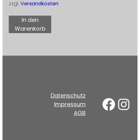
zzgl.
Versandkosten
In den
Warenkorb
Datenschutz
Face
In
Impressum
AGB