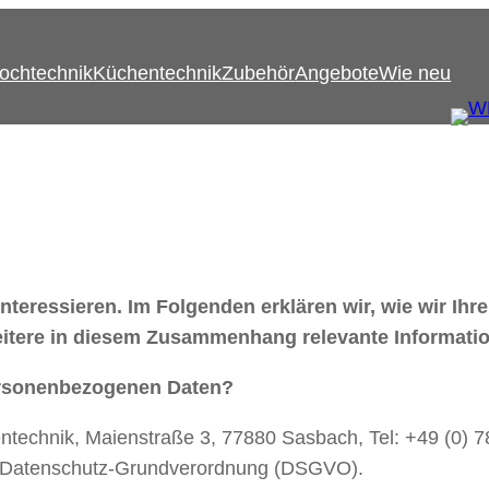
ochtechnik
Küchentechnik
Zubehör
Angebote
Wie neu
 interessieren. Im Folgenden erklären wir, wie wir 
eitere in diesem Zusammenhang relevante Informatio
 personenbezogenen Daten?
hnik, Maienstraße 3, 77880 Sasbach, Tel: +49 (0) 784
er Datenschutz-Grundverordnung (DSGVO).